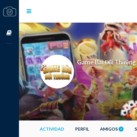
Cursos OnLine
Game Bài Đổi Thưởng
,
ACTIVIDAD
PERFIL
AMIGOS
0