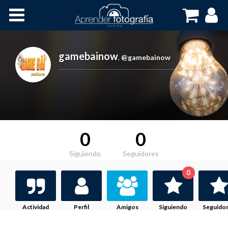
Inicio
Cursos OnLine
gamebainow
,
@gamebainow
0
0
Siguiendo
Seguidores
0
Actividad
Perfil
Amigos
Siguiendo
Seguido