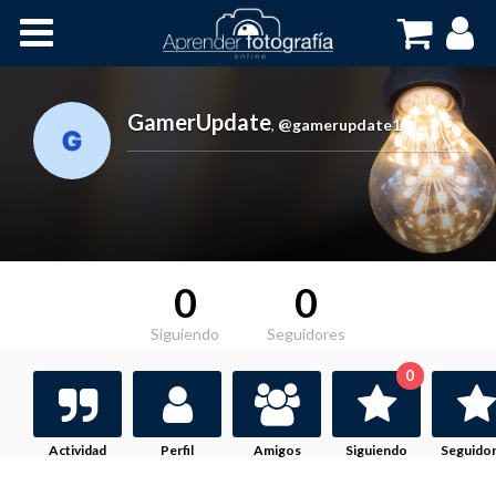
Inicio
Cursos OnLine
GamerUpdate
,
@gamerupdate1
0
0
Siguiendo
Seguidores
0
Actividad
Perfil
Amigos
Siguiendo
Seguido