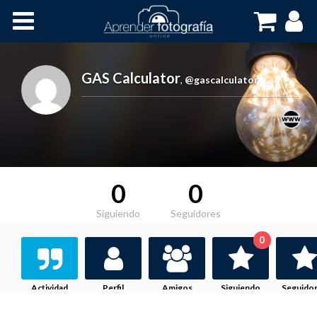
Inicio
Cursos OnLine
GAS Calculator
,
@gascalculator
0
0
Siguiendo
Seguidores
0
Actividad
Perfil
Amigos
Siguiendo
Seguido