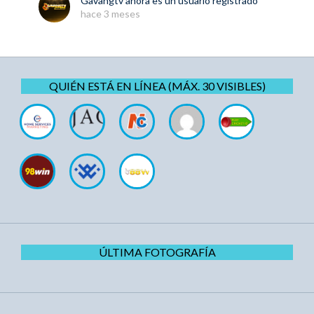
Gavangtv
ahora es un usuario registrado
hace 3 meses
QUIÉN ESTÁ EN LÍNEA (MÁX. 30 VISIBLES)
ÚLTIMA FOTOGRAFÍA