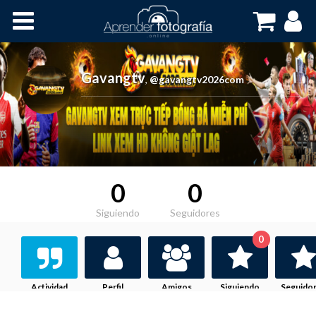
Inicio
Cursos OnLine
Gavangtv
,
@gavangtv2026com
0
0
Siguiendo
Seguidores
0
Actividad
Perfil
Amigos
Siguiendo
Seguido