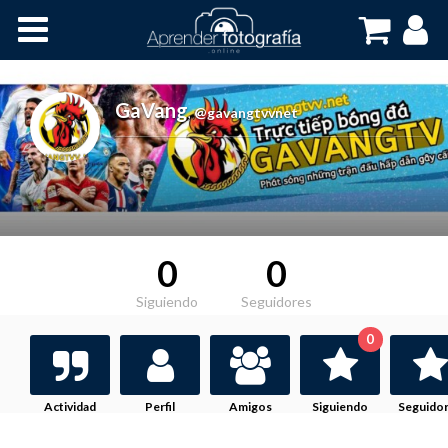
Inicio
Cursos OnLine
GaVang
,
@gavangtvvnet
0
0
Siguiendo
Seguidores
0
Actividad
Perfil
Amigos
Siguiendo
Seguido