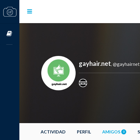
Cursos OnLine
gayhair.net
@gayhairnet
,
ACTIVIDAD
PERFIL
AMIGOS
0