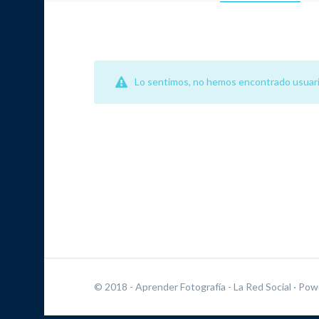
Lo sentimos, no hemos encontrado usuari
© 2018 - Aprender Fotografía - La Red Social
· Pow