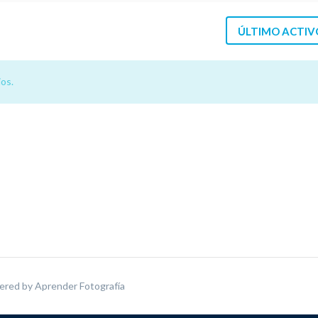
ÚLTIMO ACTIV
os.
ered by
Aprender Fotografía