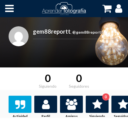
Inicio
Cursos OnLine
gem88reportt
,
@gem88reportt
0
0
Siguiendo
Seguidores
0
Actividad
Perfil
Amigos
Siguiendo
Seguido