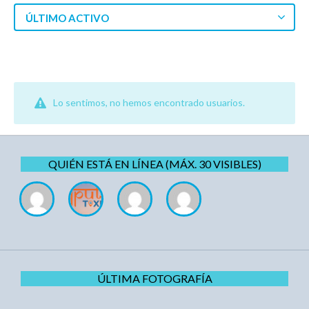
ÚLTIMO ACTIVO
Lo sentimos, no hemos encontrado usuarios.
QUIÉN ESTÁ EN LÍNEA (MÁX. 30 VISIBLES)
ÚLTIMA FOTOGRAFÍA