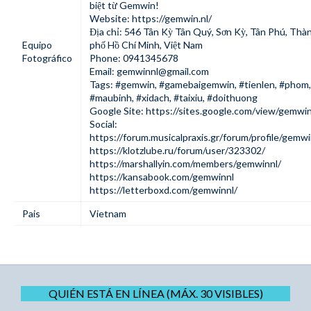
biệt từ Gemwin!
Website:
https://gemwin.nl/
Địa chỉ: 546 Tân Kỳ Tân Quý, Sơn Kỳ, Tân Phú, Thà
Equipo
phố Hồ Chí Minh, Việt Nam
Fotográfico
Phone: 0941345678
Email:
gemwinnl@gmail.com
Tags: #gemwin, #gamebaigemwin, #tienlen, #phom,
#maubinh, #xidach, #taixiu, #doithuong
Google Site:
https://sites.google.com/view/gemwin
Social:
https://forum.musicalpraxis.gr/forum/profile/gemwi
https://klotzlube.ru/forum/user/323302/
https://marshallyin.com/members/gemwinnl/
https://kansabook.com/gemwinnl
https://letterboxd.com/gemwinnl/
Pais
Vietnam
QUIÉN ESTÁ EN LÍNEA (MÁX. 30 VISIBLES)