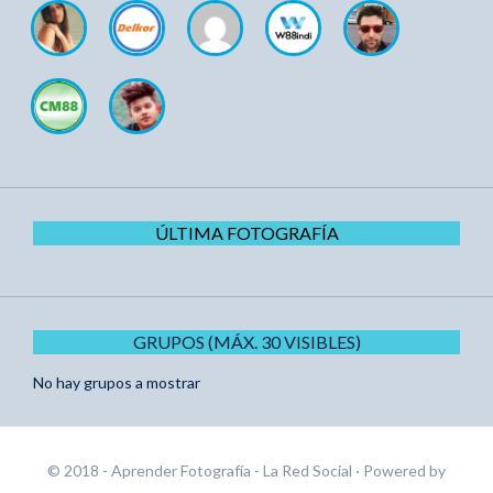
ÚLTIMA FOTOGRAFÍA
GRUPOS (MÁX. 30 VISIBLES)
No hay grupos a mostrar
© 2018 - Aprender Fotografía - La Red Social
· Powered by