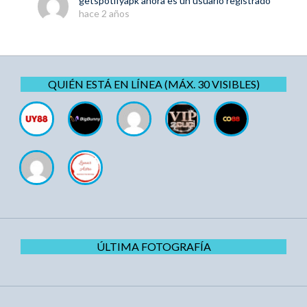
getspotifyapk
ahora es un usuario registrado
hace 2 años
QUIÉN ESTÁ EN LÍNEA (MÁX. 30 VISIBLES)
ÚLTIMA FOTOGRAFÍA