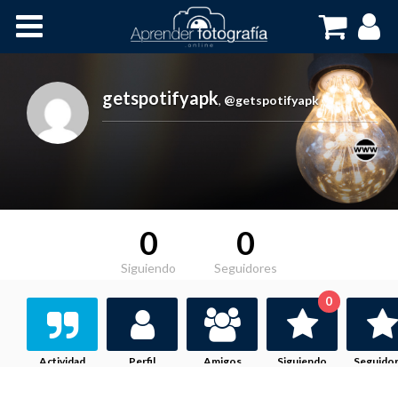
Inicio
Cursos OnLine
getspotifyapk
,
@getspotifyapk
0
0
Siguiendo
Seguidores
0
Actividad
Perfil
Amigos
Siguiendo
Seguido