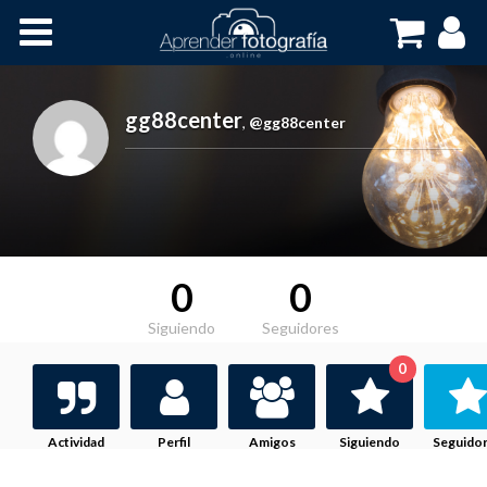
Inicio
Cursos OnLine
gg88center
,
@gg88center
0
0
Siguiendo
Seguidores
0
Actividad
Perfil
Amigos
Siguiendo
Seguido