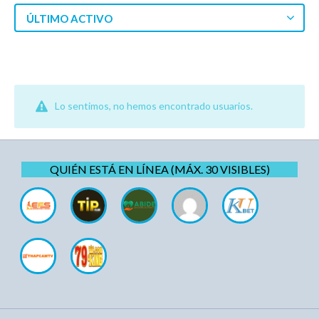
ÚLTIMO ACTIVO
Lo sentimos, no hemos encontrado usuarios.
QUIÉN ESTÁ EN LÍNEA (MÁX. 30 VISIBLES)