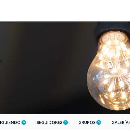
1
0
Siguiendo
SIGUIENDO
SEGUIDORES
GRUPOS
GALERÍA
0
0
0