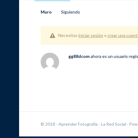
Muro
Siguiendo
Necesitas
iniciar sesión
o
crear una cuent
gg88dcom
ahora es un usuario regi
© 2018 - Aprender Fotografía - La Red Social
· Pow