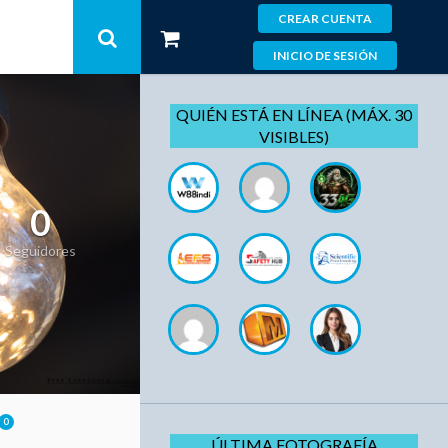
CREAR CUENTA
INICIO DE SESIÓN
QUIÉN ESTÁ EN LÍNEA (MÁX. 30
VISIBLES)
0
Seguidores
0
ÚLTIMA FOTOGRAFÍA