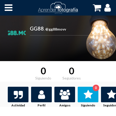
Inicio
Cursos OnLine
GG88
,
@gg88movv
0
0
Siguiendo
Seguidores
0
Actividad
Perfil
Amigos
Siguiendo
Seguido