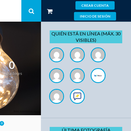
CREAR CUENTA
INICIO DE SESIÓN
QUIÉN ESTÁ EN LÍNEA (MÁX. 30
VISIBLES)
0
Seguidores
0
ÚLTIMA FOTOGRAFÍA