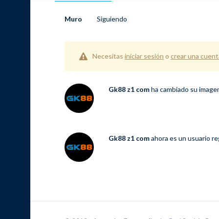
Muro
Siguiendo
Necesitas
iniciar sesión
o
crear una cuent
Gk88 z1 com
ha cambiado su imagen 
Gk88 z1 com
ahora es un usuario r