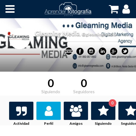
Inicio
Cursos OnLine
Gleaming Media
,
@gleamingmedia
0
0
Siguiendo
Seguidores
0
Actividad
Perfil
Amigos
Siguiendo
Seguido