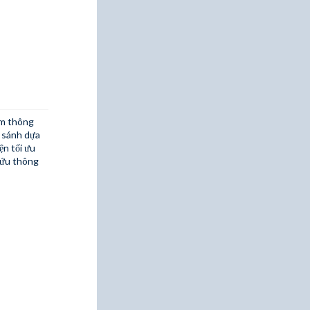
ếm thông
o sánh dựa
ện tối ưu
cứu thông