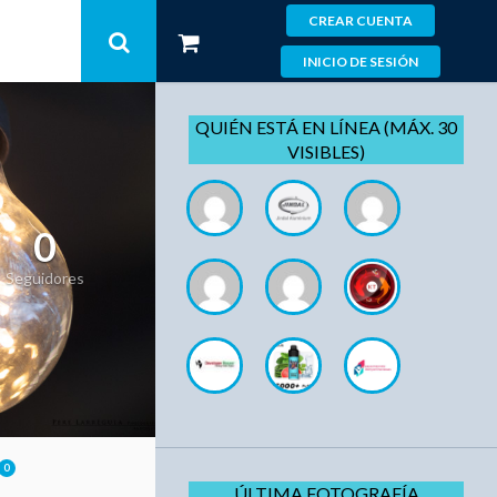
CREAR CUENTA
INICIO DE SESIÓN
QUIÉN ESTÁ EN LÍNEA (MÁX. 30
VISIBLES)
0
Seguidores
0
ÚLTIMA FOTOGRAFÍA