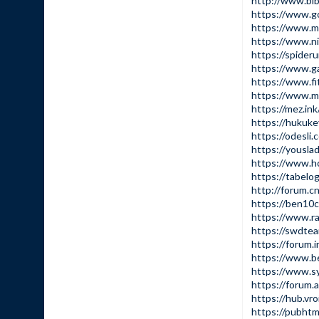
http://www.bi
https://www.g
https://www.
https://www.n
https://spide
https://www.g
https://www.f
https://www.m
https://mez.i
https://hukuk
https://odesli
https://yousl
https://www.h
https://tabelo
http://forum.
https://ben10
https://www.r
https://swdte
https://forum.
https://www.b
https://www.s
https://forum
https://hub.vr
https://pubht