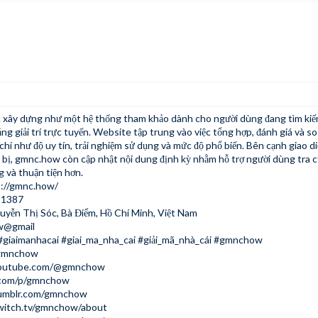
 xây dựng như một hệ thống tham khảo dành cho người dùng đang tìm ki
tảng giải trí trực tuyến. Website tập trung vào việc tổng hợp, đánh giá và s
 chí như độ uy tín, trải nghiệm sử dụng và mức độ phổ biến. Bên cạnh giao di
t bị, gmnc.how còn cập nhật nội dung định kỳ nhằm hỗ trợ người dùng tra 
 và thuận tiện hơn.
s://gmnc.how/
21387
uyễn Thị Sóc, Bà Điểm, Hồ Chí Minh, Việt Nam
w@gmail
giaimanhacai #giai_ma_nha_cai #giải_mã_nhà_cái #gmnchow
/gmnchow
youtube.com/@gmnchow
.com/p/gmnchow
umblr.com/gmnchow
witch.tv/gmnchow/about