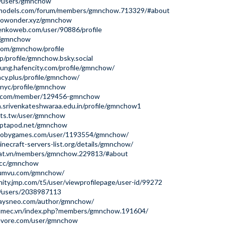
co/users/gmnchow
dmodels.com/forum/members/gmnchow.713329/#about
wowonder.xyz/gmnchow
enkoweb.com/user/90886/profile
e/gmnchow
com/gmnchow/profile
pp/profile/gmnchow.bsky.social
igung.hafencity.com/profile/gmnchow/
acy.plus/profile/gmnchow/
t.nyc/profile/gmnchow
au.com/member/129456-gmnchow
h.srivenkateshwaraa.edu.in/profile/gmnchow1
acts.tw/user/gmnchow
heptapod.net/gmnchow
mobygames.com/user/1193554/gmnchow/
necraft-servers-list.org/details/gmnchow/
hat.vn/members/gmnchow.229813/#about
k.cc/gmnchow
zumvu.com/gmnchow/
ity.jmp.com/t5/user/viewprofilepage/user-id/99272
jp/users/2038987113
.daysneo.com/author/gmnchow/
.dmec.vn/index.php?members/gmnchow.191604/
levore.com/user/gmnchow