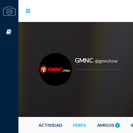
Cursos OnLine
GMNC
@gmnchow
,
ACTIVIDAD
PERFIL
AMIGOS
0