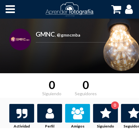
Inicio
Cursos OnLine
GMNC
,
@gmncmba
0
0
Siguiendo
Seguidores
0
Actividad
Perfil
Amigos
Siguiendo
Seguido