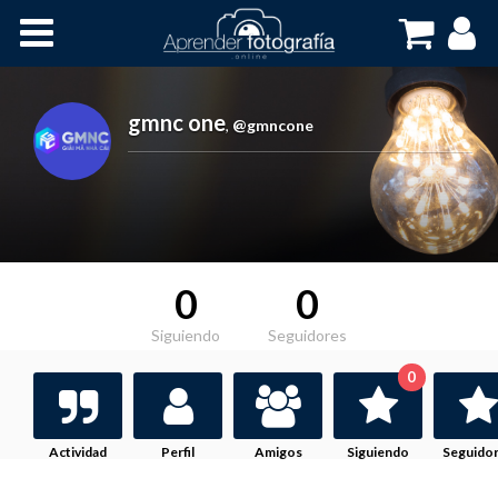
Inicio
Cursos OnLine
gmnc one
,
@gmncone
0
0
Siguiendo
Seguidores
0
Actividad
Perfil
Amigos
Siguiendo
Seguido