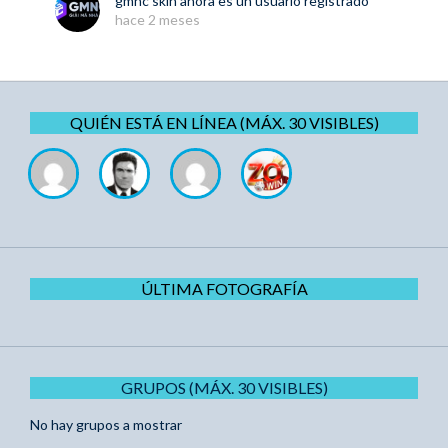
gmnc skin
ahora es un usuario registrado
hace 2 meses
QUIÉN ESTÁ EN LÍNEA (MÁX. 30 VISIBLES)
ÚLTIMA FOTOGRAFÍA
GRUPOS (MÁX. 30 VISIBLES)
No hay grupos a mostrar