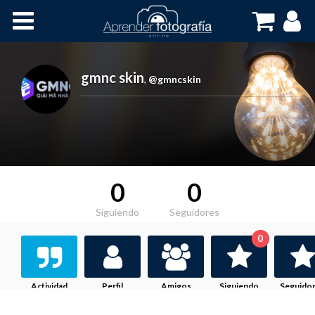
Inicio
Cursos OnLine
gmnc skin
,
@gmncskin
0
0
Siguiendo
Seguidores
0
Actividad
Perfil
Amigos
Siguiendo
Seguido