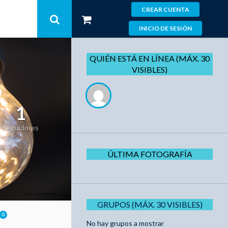
CREAR CUENTA
INICIO DE SESIÓN
QUIÉN ESTÁ EN LÍNEA (MÁX. 30
VISIBLES)
1
Seguidores
ÚLTIMA FOTOGRAFÍA
GRUPOS (MÁX. 30 VISIBLES)
0
No hay grupos a mostrar