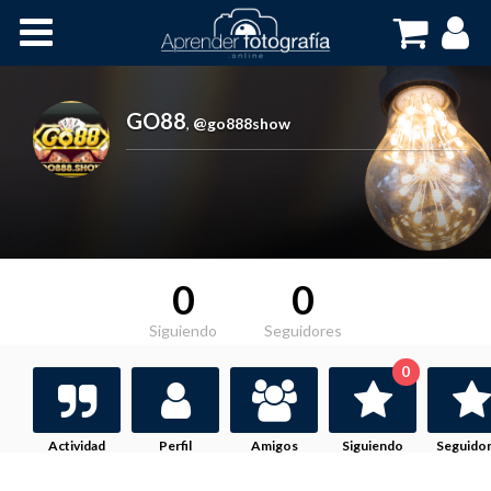
Inicio
Cursos OnLine
GO88
,
@go888show
0
0
Siguiendo
Seguidores
0
Actividad
Perfil
Amigos
Siguiendo
Seguido