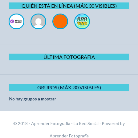
QUIÉN ESTÁ EN LÍNEA (MÁX. 30 VISIBLES)
ÚLTIMA FOTOGRAFÍA
GRUPOS (MÁX. 30 VISIBLES)
No hay grupos a mostrar
© 2018 - Aprender Fotografía - La Red Social
· Powered by
Aprender Fotografía