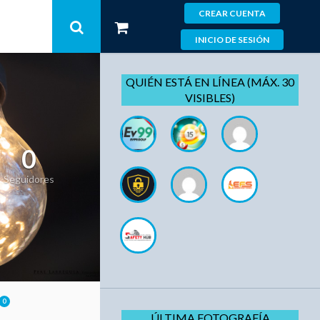
CREAR CUENTA
INICIO DE SESIÓN
QUIÉN ESTÁ EN LÍNEA (MÁX. 30
VISIBLES)
0
Seguidores
0
ÚLTIMA FOTOGRAFÍA