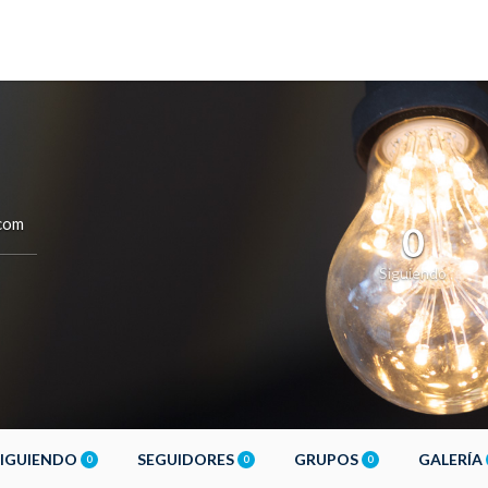
com
0
Siguiendo
SIGUIENDO
SEGUIDORES
GRUPOS
GALERÍA
0
0
0