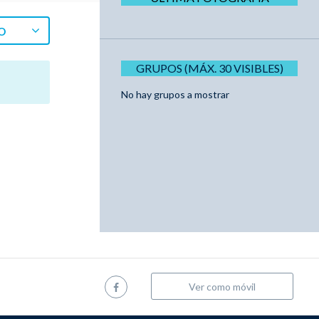
O
GRUPOS (MÁX. 30 VISIBLES)
No hay grupos a mostrar