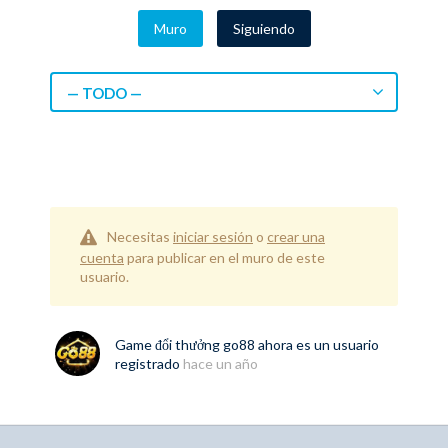
Muro
Siguiendo
— TODO —
Necesitas
iniciar sesión
o
crear una
cuenta
para publicar en el muro de este
usuario.
Game đổi thưởng go88
ahora es un usuario
registrado
hace un año