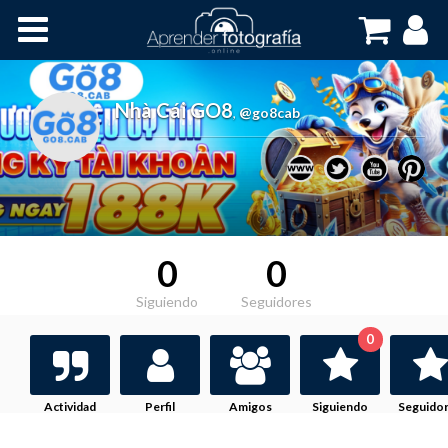
Inicio
Cursos OnLine
Nhà Cái GO8
,
@go8cab
0
0
Siguiendo
Seguidores
0
Actividad
Perfil
Amigos
Siguiendo
Seguido