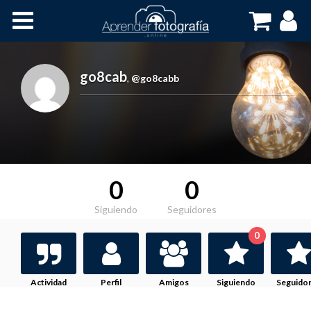
Inicio
Cursos OnLine
go8cab
,
@go8cabb
0
0
Siguiendo
Seguidores
0
Actividad
Perfil
Amigos
Siguiendo
Seguido