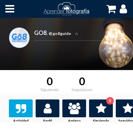
Inicio
Cursos OnLine
GO8
,
@go8guide
n
0
0
Siguiendo
Seguidores
0
Actividad
Perfil
Amigos
Siguiendo
Seguido