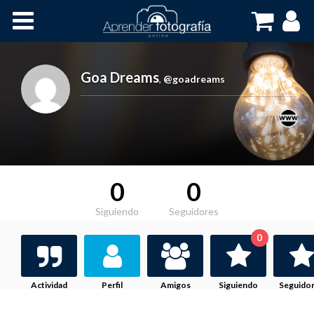
Inicio
Cursos OnLine
Goa Dreams
,
@goadreams
0
0
Siguiendo
Seguidores
0
Actividad
Perfil
Amigos
Siguiendo
Seguido