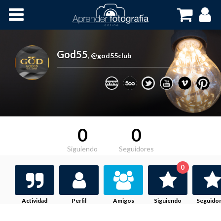
Inicio
Cursos OnLine
God55
,
@god55club
0
0
Siguiendo
Seguidores
0
Actividad
Perfil
Amigos
Siguiendo
Seguido