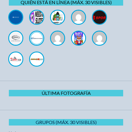
QUIÉN ESTÁ EN LÍNEA (MÁX. 30 VISIBLES)
ÚLTIMA FOTOGRAFÍA
GRUPOS (MÁX. 30 VISIBLES)