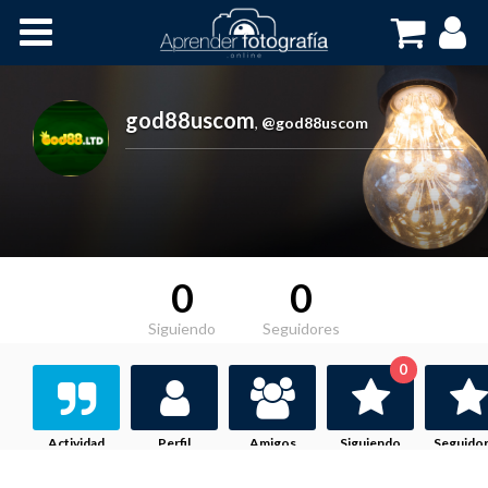
Inicio
Cursos OnLine
god88uscom
,
@god88uscom
0
0
Siguiendo
Seguidores
0
Actividad
Perfil
Amigos
Siguiendo
Seguido