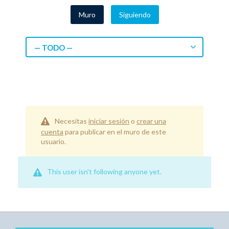
Muro
Siguiendo
— TODO —
Necesitas
iniciar sesión
o
crear una
cuenta
para publicar en el muro de este
usuario.
This user isn't following anyone yet.