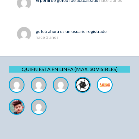
El perfil de
gofob
fue actualizado
hace 2 años
gofob
ahora es un usuario registrado
hace 3 años
QUIÉN ESTÁ EN LÍNEA (MÁX. 30 VISIBLES)