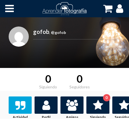
Inicio
Cursos OnLine
gofob
,
@gofob
0
0
Siguiendo
Seguidores
0
Actividad
Perfil
Amigos
Siguiendo
Seguido