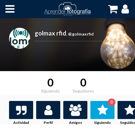
Inicio
Cursos OnLine
golmax rfid
,
@golmaxrfid
0
0
Siguiendo
Seguidores
0
Actividad
Perfil
Amigos
Siguiendo
Seguido