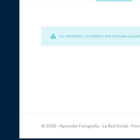
Lo sentimos, no hemos encontrado usuari
© 2018 - Aprender Fotografía - La Red Social
· Pow