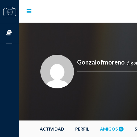
Cursos OnLine
Gonzalofmoreno
@gon
,
ACTIVIDAD
PERFIL
AMIGOS
0