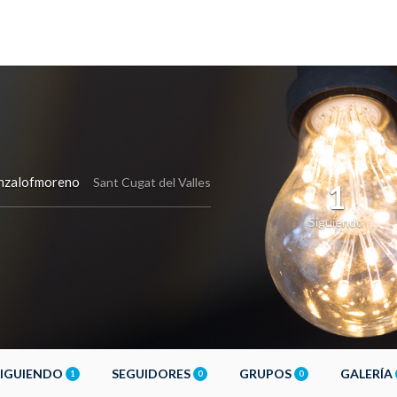
zalofmoreno
Sant Cugat del Valles
1
Siguiendo
SIGUIENDO
SEGUIDORES
GRUPOS
GALERÍA
1
0
0