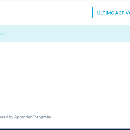
ÚLTIMO ACTIV
os.
ered by
Aprender Fotografía