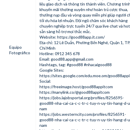
liệu giao dịch và thông tin thành viên. Chương trìn
khuyến mãi thường xuyên như hoàn trả cược thua,
thưởng nạp đầu và vòng quay miễn phí giúp người c
tối ưu hóa lợi nhuận. Đội ngũ chăm sóc khách hàng
chuyên nghiệp trực tuyến 24/7 qua live chat và hot
sẵn sàng hỗ trợ mọi thắc mắc.
Website:
https://good88app.it.com/
Địa chỉ: 12 Lê Duẩn, Phường Bến Nghé, Quận 1, TP
Equipo
Chí Minh
Fotográfico
Hotline: 0912 345 678
Email:
good88.app@gmail.com
Hashtags, tag: #good88 #nhacaigood88
Google Sites:
https://sites.google.com/edu.moe.om/good88app
Social:
https://freeimage.host/good88appitcom
https://manylink.co/@good88appitcom
https://jobs.lajobsportal.org/profiles/8256595-
good88-nha-cai-ca-c-c-tr-c-tuy-n-uy-tin-hang-d-u-
nam
https://jobs.westerncity.com/profiles/8256591-
good88-nha-cai-ca-c-c-tr-c-tuy-n-uy-tin-hang-d-u-
nam