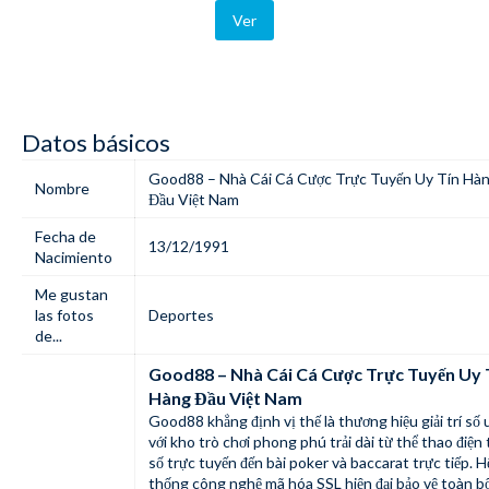
Ver
Datos básicos
Good88 – Nhà Cái Cá Cược Trực Tuyến Uy Tín Hà
Nombre
Đầu Việt Nam
Fecha de
13/12/1991
Nacimiento
Me gustan
las fotos
Deportes
de...
Good88 – Nhà Cái Cá Cược Trực Tuyến Uy 
Hàng Đầu Việt Nam
Good88
khẳng định vị thế là thương hiệu giải trí số 
với kho trò chơi phong phú trải dài từ thể thao điện 
số trực tuyến đến bài poker và baccarat trực tiếp. H
thống công nghệ mã hóa SSL hiện đại bảo vệ toàn b