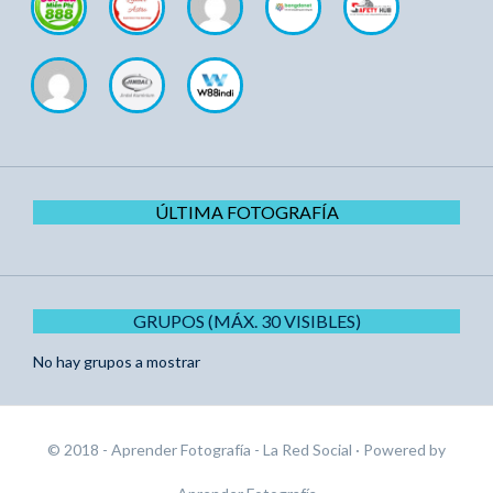
ÚLTIMA FOTOGRAFÍA
GRUPOS (MÁX. 30 VISIBLES)
No hay grupos a mostrar
© 2018 - Aprender Fotografía - La Red Social
· Powered by