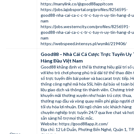
https://manylink.co/@good88appitcom
https://jobs.lajobsportal.org/profiles/8256595-
good88-nha-cai-ca-c-c-tr-c-tuy-n-uy-tin-hang-d-u-
nam
https://jobs.westerncity.com/profiles/8256591-
good88-nha-cai-ca-c-c-tr-c-tuy-n-uy-tin-hang-d-u-
nam
https://webspeed.intensys.pl/wyniki/219406/
Good88 – Nhà Cái Cá Cược Trực Tuyến Uy 
Hàng Đầu Việt Nam
Good88
khẳng định vị thế là thương hiệu giải trí số 
với kho trò chơi phong phú trải dài từ thể thao điện 
số trực tuyến đến bài poker và baccarat trực tiếp. H
thống công nghệ mã hóa SSL hiện đại bảo vệ toàn b
liệu giao dịch và thông tin thành viên. Chương trìn
khuyến mãi thường xuyên như hoàn trả cược thua,
thưởng nạp đầu và vòng quay miễn phí giúp người c
tối ưu hóa lợi nhuận. Đội ngũ chăm sóc khách hàng
chuyên nghiệp trực tuyến 24/7 qua live chat và hot
sẵn sàng hỗ trợ mọi thắc mắc.
Website:
https://good88app.it.com/
Địa chỉ: 12 Lê Duẩn, Phường Bến Nghé, Quận 1, TP