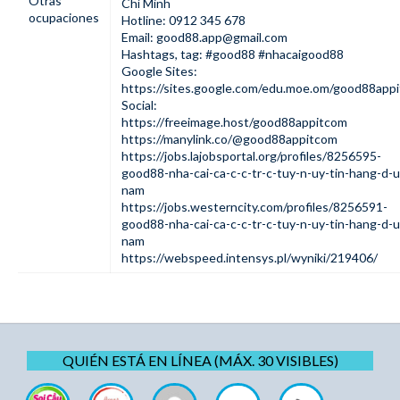
Otras
Chí Minh
ocupaciones
Hotline: 0912 345 678
Email:
good88.app@gmail.com
Hashtags, tag: #good88 #nhacaigood88
Google Sites:
https://sites.google.com/edu.moe.om/good88app
Social:
https://freeimage.host/good88appitcom
https://manylink.co/@good88appitcom
https://jobs.lajobsportal.org/profiles/8256595-
good88-nha-cai-ca-c-c-tr-c-tuy-n-uy-tin-hang-d-u-
nam
https://jobs.westerncity.com/profiles/8256591-
good88-nha-cai-ca-c-c-tr-c-tuy-n-uy-tin-hang-d-u-
nam
https://webspeed.intensys.pl/wyniki/219406/
QUIÉN ESTÁ EN LÍNEA (MÁX. 30 VISIBLES)