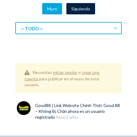
Muro
Siguiendo
— TODO —
Necesitas
iniciar sesión
o
crear una
cuenta
para publicar en el muro de este
usuario.
Good88 | Link Website Chính Thức Good 88
– Không Bị Chặn
ahora es un usuario
registrado
hace 2 años