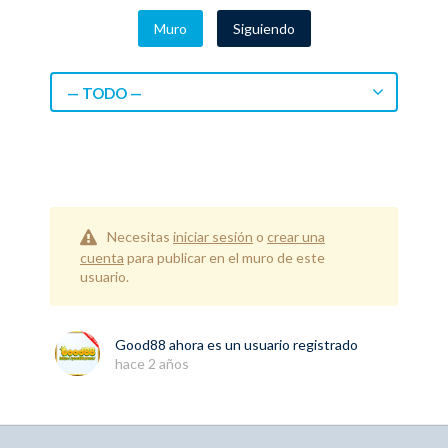
Muro
Siguiendo
— TODO —
Necesitas
iniciar sesión
o
crear una
cuenta
para publicar en el muro de este
usuario.
Good88
ahora es un usuario registrado
hace 2 años