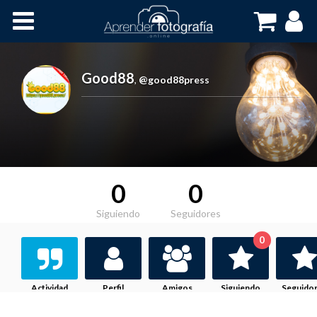
Inicio
Cursos OnLine
Good88
,
@good88press
0
0
Siguiendo
Seguidores
0
Actividad
Perfil
Amigos
Siguiendo
Seguido