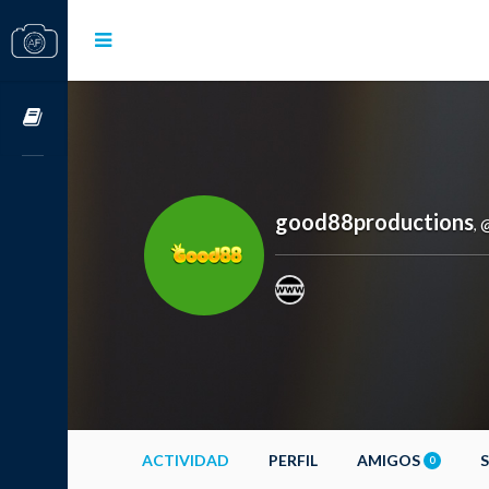
Cursos OnLine
good88productions
,
ACTIVIDAD
PERFIL
AMIGOS
0