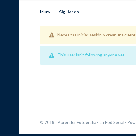
Muro
Siguiendo
Necesitas
iniciar sesión
o
crear una cuent
This user isn't following anyone yet.
© 2018 - Aprender Fotografía - La Red Social
· Pow