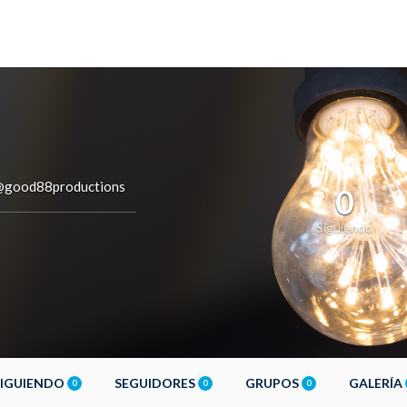
@good88productions
0
Siguiendo
SIGUIENDO
SEGUIDORES
GRUPOS
GALERÍA
0
0
0