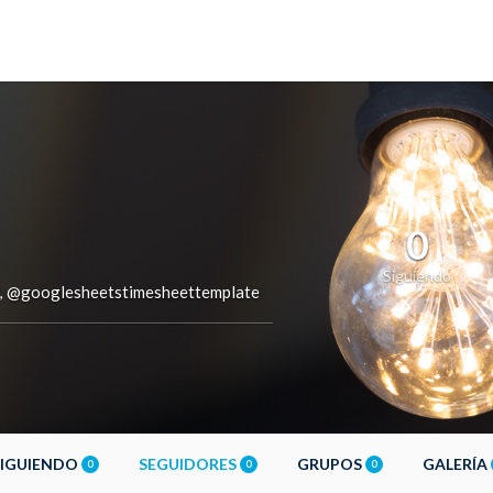
0
Siguiendo
@googlesheetstimesheettemplate
,
SIGUIENDO
SEGUIDORES
GRUPOS
GALERÍA
0
0
0