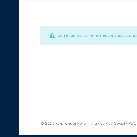
Lo sentimos, no hemos encontrado usuari
© 2018 - Aprender Fotografía - La Red Social
· Pow