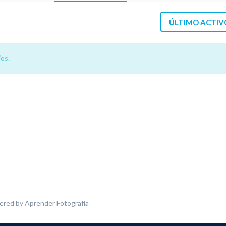
ÚLTIMO ACTIV
os.
ered by
Aprender Fotografía