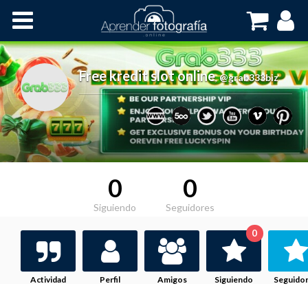
Inicio
Cursos OnLine
Free kredit slot online
,
@grab333biz
0
0
Siguiendo
Seguidores
0
Actividad
Perfil
Amigos
Siguiendo
Seguido