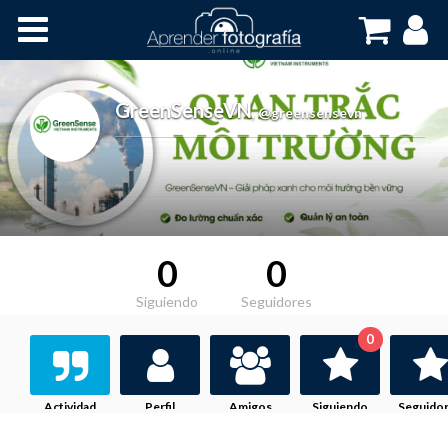
Inicio
Cursos OnLine
GreenSenseVN
,
@greensensevn
0
0
Siguiendo
Seguidores
0
Actividad
Perfil
Amigos
Siguiendo
Seguido