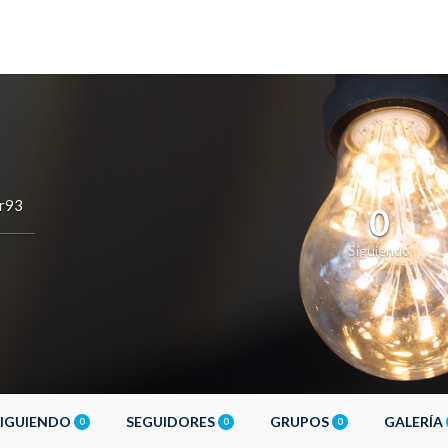
r93
0
Siguiendo
SIGUIENDO
SEGUIDORES
GRUPOS
GALERÍA
0
0
0