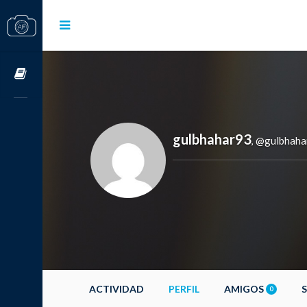
Cursos OnLine
gulbhahar93
@gulbhaha
,
ACTIVIDAD
PERFIL
AMIGOS
0