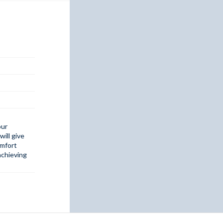
our
will give
omfort
achieving