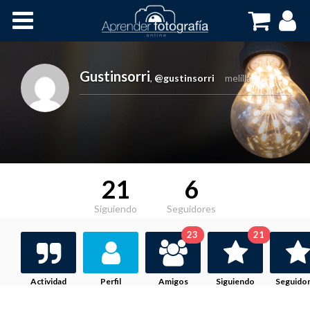
Inicio
Cursos OnLine
Gustinsorri
,
@gustinsorri
melilla
21
6
Siguiendo
Seguidores
23
21
Actividad
Perfil
Amigos
Siguiendo
Seguido