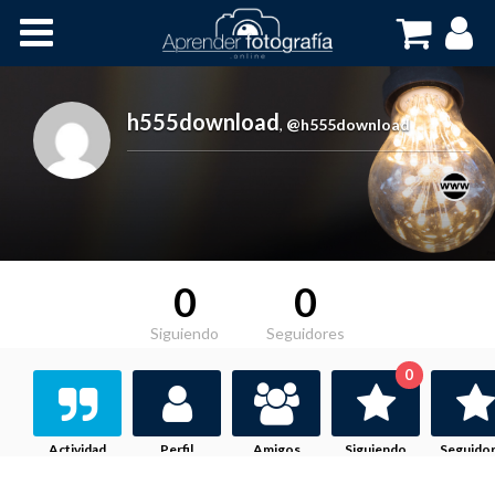
Inicio
Cursos OnLine
h555download
,
@h555download
0
0
Siguiendo
Seguidores
0
Actividad
Perfil
Amigos
Siguiendo
Seguido