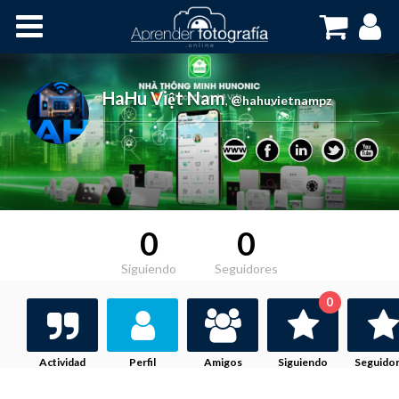
Inicio
Cursos OnLine
HaHu Việt Nam
,
@hahuvietnampz
0
0
Siguiendo
Seguidores
0
Actividad
Perfil
Amigos
Siguiendo
Seguido