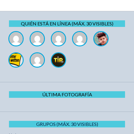
QUIÉN ESTÁ EN LÍNEA (MÁX. 30 VISIBLES)
ÚLTIMA FOTOGRAFÍA
GRUPOS (MÁX. 30 VISIBLES)