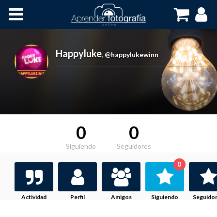
Inicio
Cursos OnLine
Happyluke
,
@happylukewinn
0
0
Siguiendo
Seguidores
0
Actividad
Perfil
Amigos
Siguiendo
Seguido