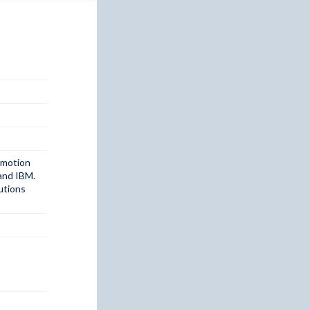
 motion
 and IBM.
utions