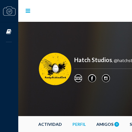
Cursos OnLine
Hatch Studios
@hatchst
,
ACTIVIDAD
PERFIL
AMIGOS
0