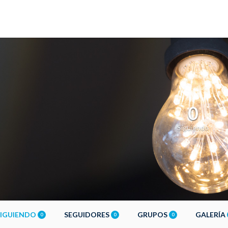
0
Siguiendo
SIGUIENDO
SEGUIDORES
GRUPOS
GALERÍA
0
0
0