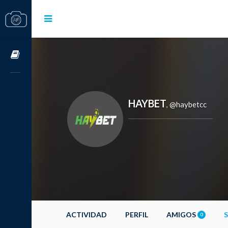
Cursos OnLine
HAYBET
@haybetcc
,
ACTIVIDAD
PERFIL
AMIGOS
0