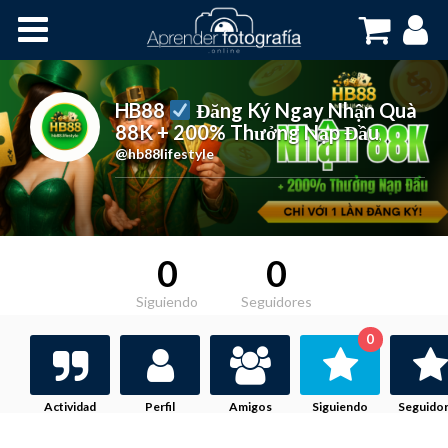
Inicio
Cursos OnLine
HB88
Đăng Ký Ngay Nhận Quà
88K + 200% Thưởng Nạp Đầu
,
@hb88lifestyle
0
0
Siguiendo
Seguidores
0
Actividad
Perfil
Amigos
Siguiendo
Seguido